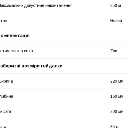
аксимально допустиме навантаження
350 кг
Стан
Новий
Комплектація
нтимоскітна сітка
Так
Габаритні розміри гойдалки
Ширина
220 мм
либина
160 мм
исота
200 мм
ага
85 кг