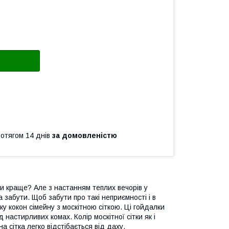
ротягом 14 днів
за домовленістю
ти краще? Але з настанням теплих вечорів у
 забути. Щоб забути про такі неприємності і в
у кокон сімейну з москітною сіткою. Ці гойдалки
 настирливих комах. Колір москітної сітки як і
а сітка легко відстібається від даху.