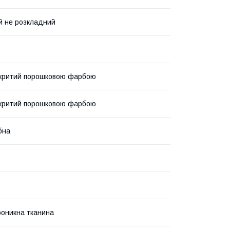
ий не розкладний
окритий порошковою фарбою
окритий порошковою фарбою
бна
оникна тканина