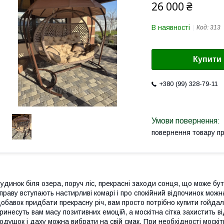
26 000 ₴
В наявності
Код:
313
Купити
+380 (99) 328-79-11
повернення товару п
удинок біля озера, поруч ліс, прекрасні заходи сонця, що може бу
праву вступають настирливі комарі і про спокійний відпочинок можна
обавок придбати прекрасну річ, вам просто потрібно купити гойдалк
ринесуть вам масу позитивних емоцій, а москітна сітка захистить від
одушок і даху можна вибрати на свій смак. При необхідності москітн