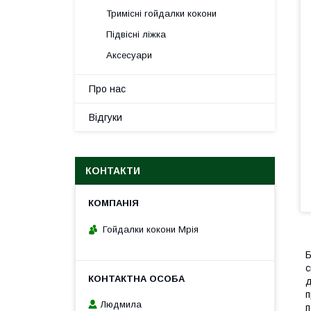
Тримісні гойдалки кокони
Підвісні ліжка
Аксесуари
Про нас
Відгуки
КОНТАКТИ
Гойдалки кокони Мрія
Б
с
д
п
Людмила
п