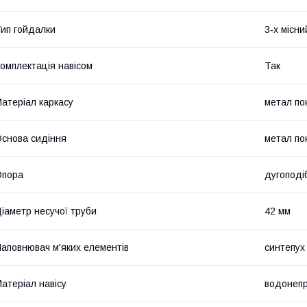
ип гойдалки
3-х місн
омплектація навісом
Так
атеріал каркасу
метал п
снова сидіння
метал п
Опора
дугоподі
іаметр несучої труби
42 мм
аповнювач м'яких елементів
синтепух
атеріал навісу
водонепр