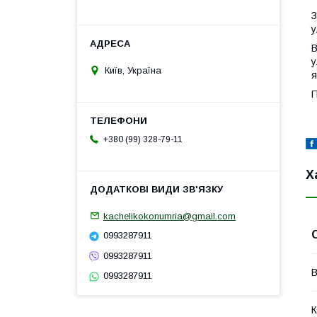
З
у
В
у
Київ, Україна
я
П
+380 (99) 328-79-11
Х
kachelikokonumria@gmail.com
0993287911
0993287911
В
0993287911
К