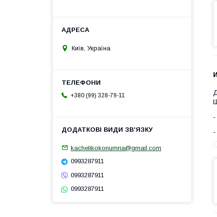
Київ, Україна
Д
+380 (99) 328-79-11
Ш
kachelikokonumria@gmail.com
0993287911
0993287911
0993287911