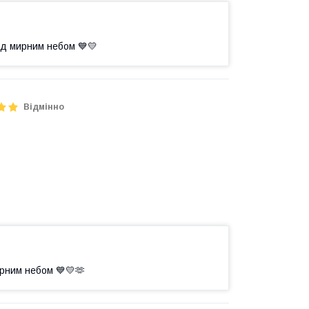
ід мирним небом 💙💛
Відмінно
ирним небом 💙💛🫶