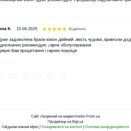
нна К.
15.06.2025
Відмінно
уже задоволена брали кокон двійний ,якість чудова ,привезли до
днозначно рекомендую ,гарне обслуговування
якую Вам процвітання і гарних покупців
Сайт створений на маркетплейсі
Prom.ua
Продавець на Bigl.ua
Гойдалки кокони Мрія |
Поскаржитися на контент
|
Політика конфіденційності