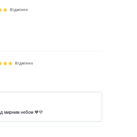
Відмінно
Відмінно
ід мирним небом 💙💛