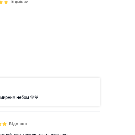
Відмінно
 мирним небом 💛💙
Відмінно
ємний ,виготовили навіть швидше