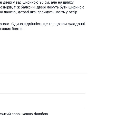
ні двері у вас шириною 90 см, але на шляху
змірів, ті ж балконні двері можуть бути шириною
ою чашею, деталі якої пройдуть навіть у отвір
ірного. Єдина відмінність це те, що при складанні
ткових болтів.
окритий порошковою фарбою