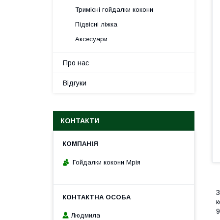
Тримісні гойдалки кокони
Підвісні ліжка
Аксесуари
Про нас
Відгуки
КОНТАКТИ
Гойдалки кокони Мрія
З
к
9
Людмила