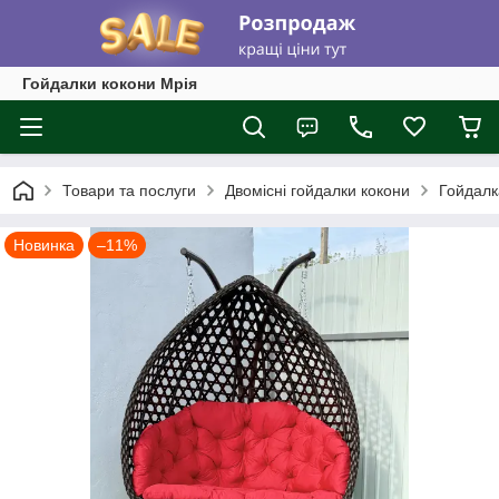
Гойдалки кокони Мрія
Товари та послуги
Двомісні гойдалки кокони
Гойдалк
Новинка
–11%