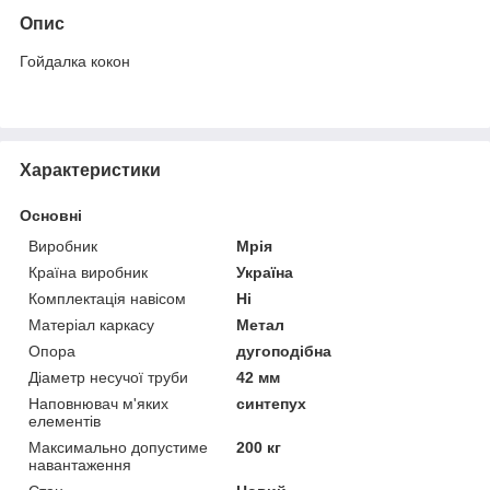
Опис
Гойдалка кокон
Характеристики
Основні
Виробник
Мрія
Країна виробник
Україна
Комплектація навісом
Ні
Матеріал каркасу
Метал
Опора
дугоподібна
Діаметр несучої труби
42 мм
Наповнювач м'яких
синтепух
елементів
Максимально допустиме
200 кг
навантаження