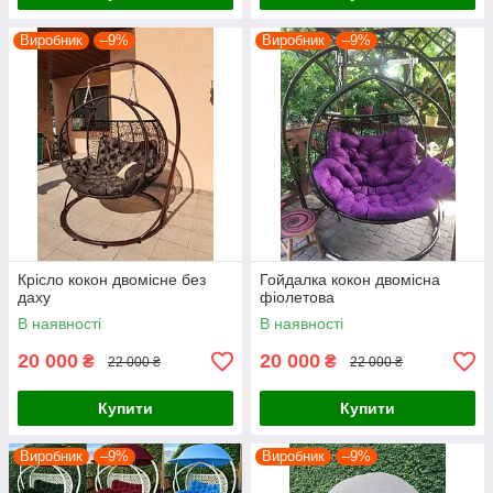
Виробник
–9%
Виробник
–9%
Крісло кокон двомісне без
Гойдалка кокон двомісна
даху
фіолетова
В наявності
В наявності
20 000
20 000
₴
₴
22 000 ₴
22 000 ₴
Купити
Купити
Виробник
–9%
Виробник
–9%