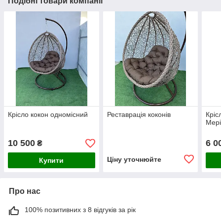
Подібні товари компанії
Крісло кокон одномісний
Реставрація коконів
Кріс
Мер
10 500
6 0
₴
Ціну уточнюйте
Купити
Про нас
100% позитивних з 8 відгуків за рік